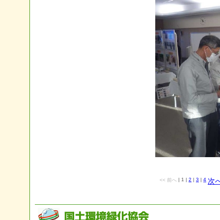
|
1
|
2
|
3
|
4
<< 前へ
次へ