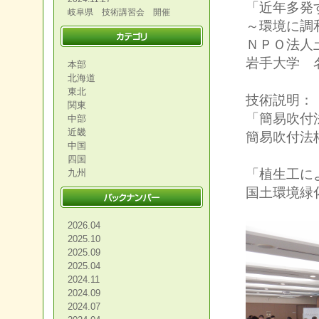
「近年多発
岐阜県 技術講習会 開催
～環境に調
ＮＰＯ法人
岩手大学 
本部
北海道
東北
技術説明：
関東
「簡易吹付
中部
近畿
簡易吹付法
中国
四国
「植生工に
九州
国土環境緑
2026.04
2025.10
2025.09
2025.04
2024.11
2024.09
2024.07