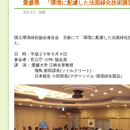
愛媛県 「環境に配慮した法面緑化技術講
カテゴリ：
四国
国土環境緑化協会連合会 主催にて「環境に配慮した法面緑化
た。
日 時：平成２５年９月４日
参会者：官公庁･ｺﾝｻﾙ･協会員
講 演：:愛媛大学 江崎名誉教授
飛鳥 新田課長(ソイルクリート)
日本植生 小田部長(マザーソイル･環境緑化製品）