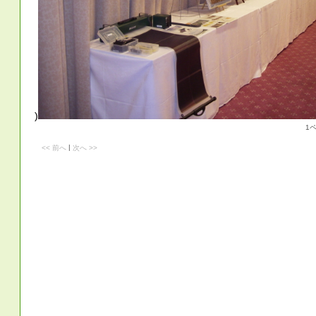
)
1ペ
|
<< 前へ
次へ >>