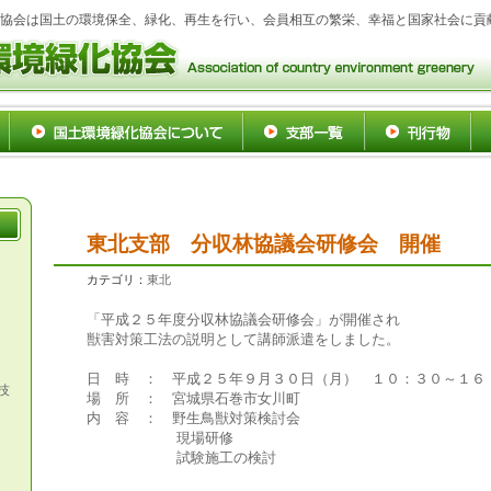
協会は国土の環境保全、緑化、再生を行い、会員相互の繁栄、幸福と国家社会に貢
東北支部 分収林協議会研修会 開催
カテゴリ：
東北
「平成２５年度分収林協議会研修会」が開催され
獣害対策工法の説明として講師派遣をしました。
日 時 ： 平成２５年９月３０日（月） １０：３０～１６
技
場 所 ： 宮城県石巻市女川町
内 容 ： 野生鳥獣対策検討会
現場研修
試験施工の検討