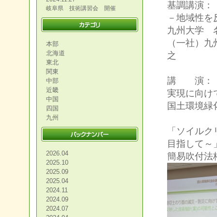
基調講演：
岐阜県 技術講習会 開催
－地域性を
九州大学 
（一社）九
本部
北海道
之
東北
関東
講 演：「
中部
近畿
実現に向け
中国
国土環境緑
四国
九州
「ソイルク
目指して～
2026.04
簡易吹付法
2025.10
2025.09
2025.04
2024.11
2024.09
2024.07